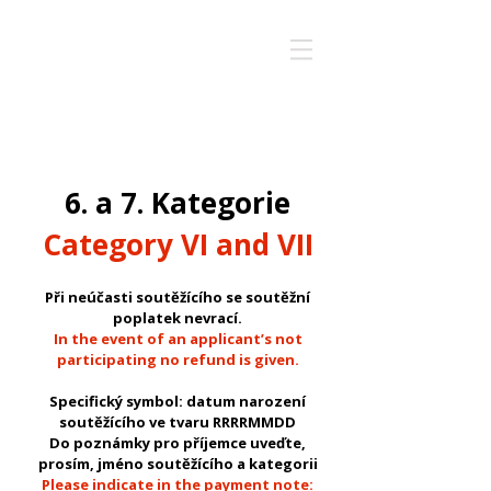
CELLO COMPETITION
2026
6. a 7. Kategorie
Category VI and VII
Při neúčasti soutěžícího se soutěžní
poplatek nevrací.
In the event of an applicant’s not
participating no refund is given.
Specifický symbol: datum narození
soutěžícího ve tvaru RRRRMMDD
Do poznámky pro příjemce uveďte,
prosím, jméno soutěžícího a kategorii
Please indicate in the payment note: