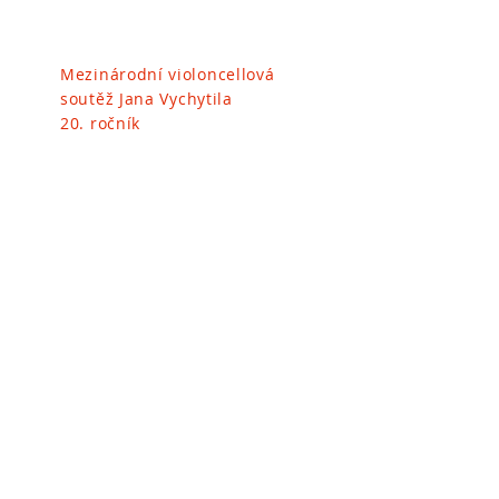
Mezinárodní violoncellová
soutěž
Jana Vychytila
20. ročník
The 20th
Interantional Jan Vychytil
Cello Competition
Místo konání | Venue: GMHS
Komenského nám. 400/9
130 00 Praha 3 | Prague 3
Czech Republic
Martin Škampa
Tel.:
+420 722 089 047
vychytil.cello@email.cz