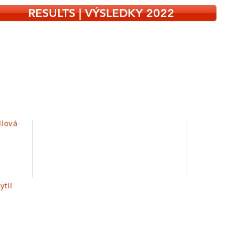
RESULTS | VÝSLEDKY 2022
llová
Místo konání | Venue:
Ma
GMHS
Tel
Komenského nám. 400/9
vyc
130 00 Praha 3 | Prague 3
Czech Republic
ytil