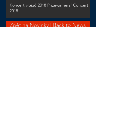
Koncert vítězů 2018 Prizewinners' Concert
2018
Zpět na Novinky | Back to News
Mezinárodní violoncellová
soutěž
Jana Vychytila
20. ročník
The 20th
Interantional Jan Vychytil
Cello Competition
Místo konání | Venue: GMHS
Komenského nám. 400/9
130 00 Praha 3 | Prague 3
Czech Republic