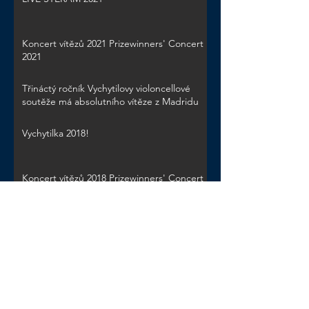
Koncert vítězů 2021 Prizewinners' Concert
2021
Třináctý ročník Vychytilovy violoncellové
soutěže má absolutního vítěze z Madridu
Vychytilka 2018!
Koncert vítězů 2018 Prizewinners' Concert
2018
Zpět na Novinky | Back to News
Mezinárodní violoncellová