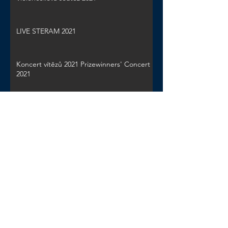
LIVE STERAM 2021
Koncert vítězů 2021 Prizewinners' Concert
2021
Třináctý ročník Vychytilovy violoncellové
soutěže má absolutního vítěze z Madridu
Vychytilka 2018!
Koncert vítězů 2018 Prizewinners' Concert
2018
Zpět na Novinky | Back to News