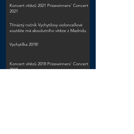
Koncert vítězů 2021 Prizewinners' Concert
2021
Třináctý ročník Vychytilovy violoncellové
soutěže má absolutního vítěze z Madridu
Vychytilka 2018!
Koncert vítězů 2018 Prizewinners' Concert
2018
Zpět na Novinky | Back to News
Mezinárodní violoncellová
soutěž
Jana Vychytila
20. ročník